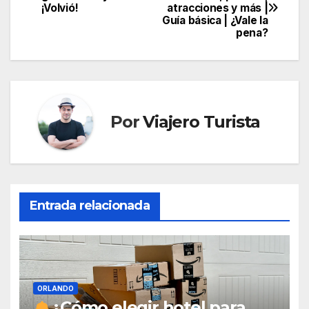
¡Volvió!
atracciones y más |
de
Guía básica | ¿Vale la
pena?
entradas
Por
Viajero Turista
Entrada relacionada
ORLANDO
¿Cómo elegir hotel para