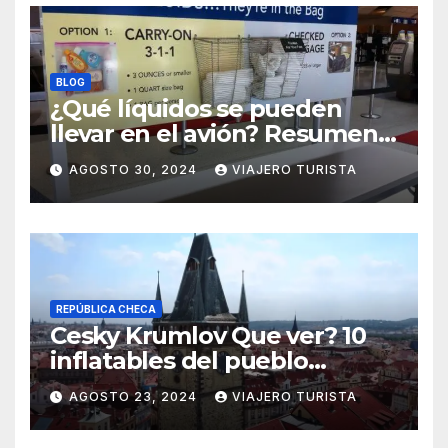
BLOG
¿Qué líquidos se pueden
llevar en el avión? Resumen
práctico y rápido
AGOSTO 30, 2024
VIAJERO TURISTA
REPÚBLICA CHECA
Cesky Krumlov Que ver? 10
inflatables del pueblo
medieval
AGOSTO 23, 2024
VIAJERO TURISTA