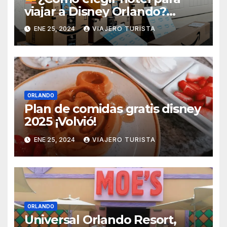
viajar a Disney Orlando?
Descifrando el Laberinto
ENE 25, 2024
VIAJERO TURISTA
Hotelero
ORLANDO
Plan de comidas gratis disney
2025 ¡Volvió!
ENE 25, 2024
VIAJERO TURISTA
ORLANDO
Universal Orlando Resort,