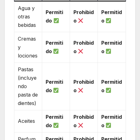
Agua y
Permiti
Prohibid
Permitid
otras
do
o
o
bebidas
Cremas
Permiti
Prohibid
Permitid
y
do
o
o
lociones
Pastas
(incluye
Permiti
Prohibid
Permitid
ndo
do
o
o
pasta de
dientes)
Permiti
Prohibid
Permitid
Aceites
do
o
o
Perfum
Permiti
Prohibid
Permitid