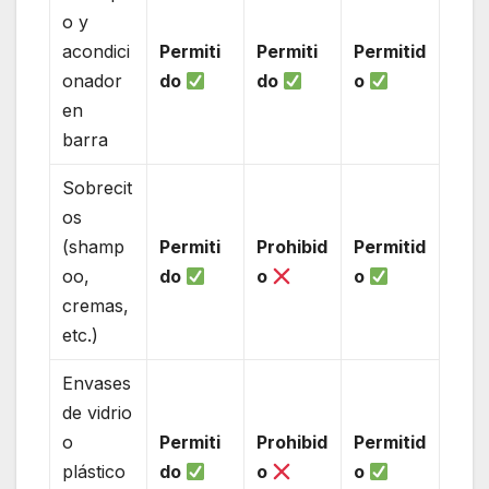
o y
acondici
Permiti
Permiti
Permitid
onador
do
do
o
en
barra
Sobrecit
os
(shamp
Permiti
Prohibid
Permitid
oo,
do
o
o
cremas,
etc.)
Envases
de vidrio
o
Permiti
Prohibid
Permitid
plástico
do
o
o