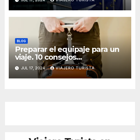
Fronteras
BLOG
Preparar el equipaje para un
viaje. 10 consejos
importantes.
JUL 17, 2024
VIAJERO TURISTA