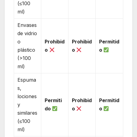
(≤100
ml)
Envases
de vidrio
o
Prohibid
Prohibid
Permitid
plástico
o
o
o
(>100
ml)
Espuma
s,
lociones
Permiti
Prohibid
Permitid
y
do
o
o
similares
(≤100
ml)