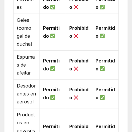
es
do
o
o
Geles
(como
Permiti
Prohibid
Permitid
gel de
do
o
o
ducha)
Espuma
Permiti
Prohibid
Permitid
s de
do
o
o
afeitar
Desodor
Permiti
Prohibid
Permitid
antes en
do
o
o
aerosol
Product
os en
Permiti
Prohibid
Permitid
envases