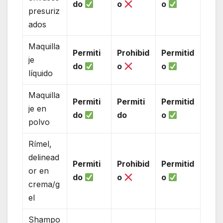
do
o
o
presuriz
ados
Maquilla
Permiti
Prohibid
Permitid
je
do
o
o
líquido
Maquilla
Permiti
Permiti
Permitid
je en
do
do
o
polvo
Rímel,
delinead
Permiti
Prohibid
Permitid
or en
do
o
o
crema/g
el
Shampo