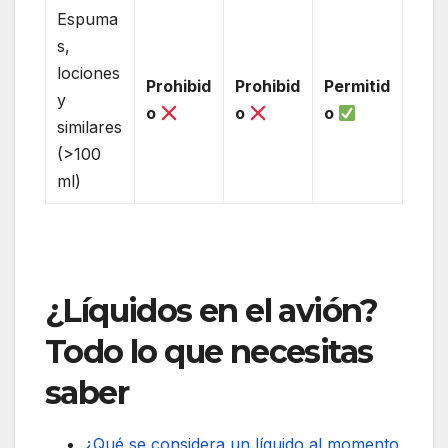
Espuma
s,
lociones
Prohibid
Prohibid
Permitid
y
o
o
o
similares
(>100
ml)
¿Líquidos en el avión?
Todo lo que necesitas
saber
¿Qué se considera un líquido al momento