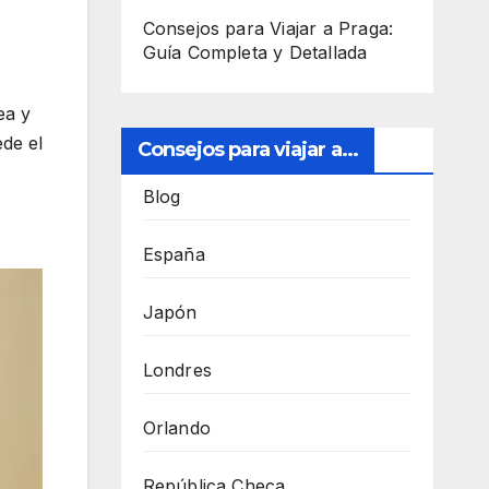
Consejos para Viajar a Praga:
Guía Completa y Detallada
ea y
ede el
Consejos para viajar a...
Blog
España
Japón
Londres
Orlando
República Checa