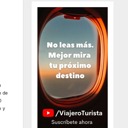
n
o de
0
o y