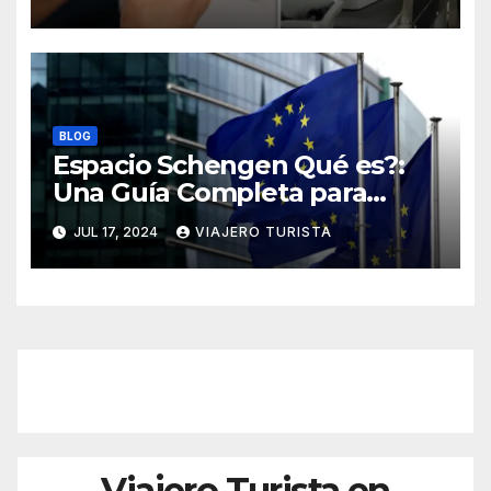
BLOG
Espacio Schengen Qué es?:
Una Guía Completa para
Viajar por Europa sin
JUL 17, 2024
VIAJERO TURISTA
Fronteras
Viajero Turista en