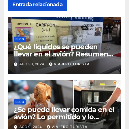
Entrada relacionada
BLOG
¿Qué líquidos se pueden
llevar en el avión? Resumen
práctico y rápido
AGO 30, 2024
VIAJERO TURISTA
BLOG
¿Se puede llevar comida en el
avión? Lo permitido y lo
prohido
AGO 9, 2024
VIAJERO TURISTA