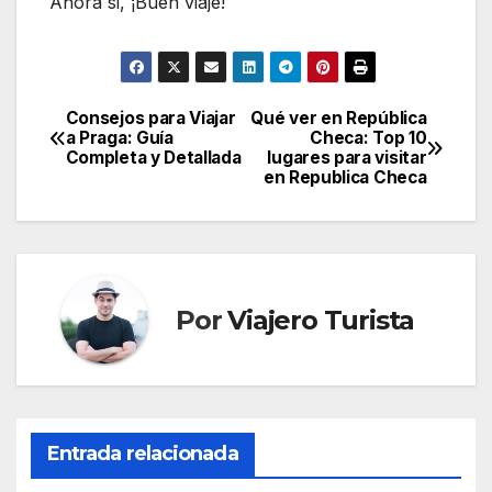
Ahora si, ¡Buen viaje!
Consejos para Viajar
Qué ver en República
Navegación
a Praga: Guía
Checa: Top 10
Completa y Detallada
lugares para visitar
de
en Republica Checa
entradas
Por
Viajero Turista
Entrada relacionada