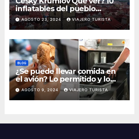
Cesky Krumlov Que ver? 10
inflatables del pueblo
medieval
AGOSTO 23, 2024
VIAJERO TURISTA
BLOG
¿Se puede llevar comida en
el avión? Lo permitido y lo
prohido
AGOSTO 9, 2024
VIAJERO TURISTA