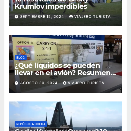
Krumlov imperdibles
SEPTIEMBRE 15, 2024
VIAJERO TURISTA
BLOG
¿Qué líquidos se pueden
llevar en el avión? Resumen
práctico y rápido
AGOSTO 30, 2024
VIAJERO TURISTA
REPÚBLICA CHECA