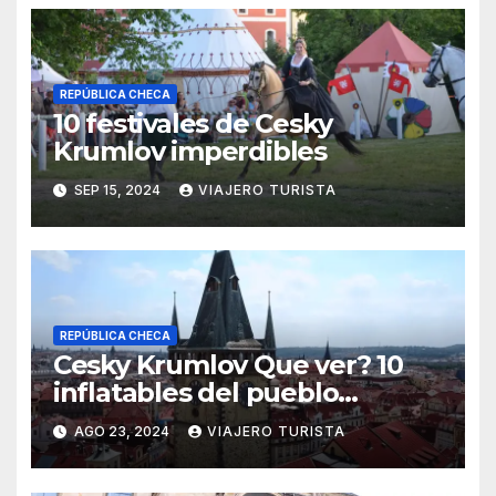
REPÚBLICA CHECA
10 festivales de Cesky
Krumlov imperdibles
SEP 15, 2024
VIAJERO TURISTA
REPÚBLICA CHECA
Cesky Krumlov Que ver? 10
inflatables del pueblo
medieval
AGO 23, 2024
VIAJERO TURISTA