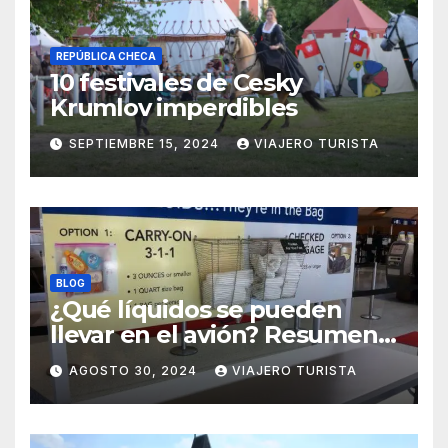
REPÚBLICA CHECA
10 festivales de Cesky
Krumlov imperdibles
SEPTIEMBRE 15, 2024
VIAJERO TURISTA
BLOG
¿Qué líquidos se pueden
llevar en el avión? Resumen
práctico y rápido
AGOSTO 30, 2024
VIAJERO TURISTA