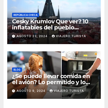
REPÚBLICA CHECA
Cesky Krumlov Que ver? 10
inflatables del pueblo
medieval
AGOSTO 23, 2024
VIAJERO TURISTA
BLOG
¿Se puede llevar comida en
el avión? Lo permitido y lo
prohido
AGOSTO 9, 2024
VIAJERO TURISTA