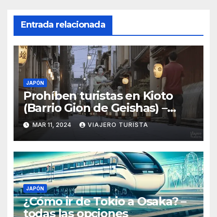
Entrada relacionada
JAPÓN
Prohíben turistas en Kioto
(Barrio Gion de Geishas) –
Marzo 2024
MAR 11, 2024
VIAJERO TURISTA
JAPÓN
¿Cómo ir de Tokio a Osaka? –
todas las opciones