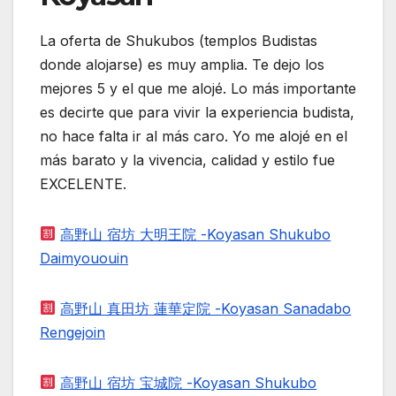
La oferta de Shukubos (templos Budistas
donde alojarse) es muy amplia. Te dejo los
mejores 5 y el que me alojé. Lo más importante
es decirte que para vivir la experiencia budista,
no hace falta ir al más caro. Yo me alojé en el
más barato y la vivencia, calidad y estilo fue
EXCELENTE.
高野山 宿坊 大明王院 -Koyasan Shukubo
Daimyououin
高野山 真田坊 蓮華定院 -Koyasan Sanadabo
Rengejoin
高野山 宿坊 宝城院 -Koyasan Shukubo