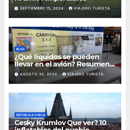
SEPTIEMBRE 15, 2024
VIAJERO TURISTA
BLOG
¿Qué líquidos se pueden
llevar en el avión? Resumen
práctico y rápido
AGOSTO 30, 2024
VIAJERO TURISTA
REPÚBLICA CHECA
Cesky Krumlov Que ver? 10
inflatables del pueblo