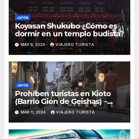
JAPÓN
Koyasan Shukubo ¿Cómo es
dormir en un templo budista?
MAY 9, 2024
VIAJERO TURISTA
JAPÓN
Prohíben turistas en Kioto
(Barrio Gion de Geishas) –
Marzo 2024
MAR 11, 2024
VIAJERO TURISTA