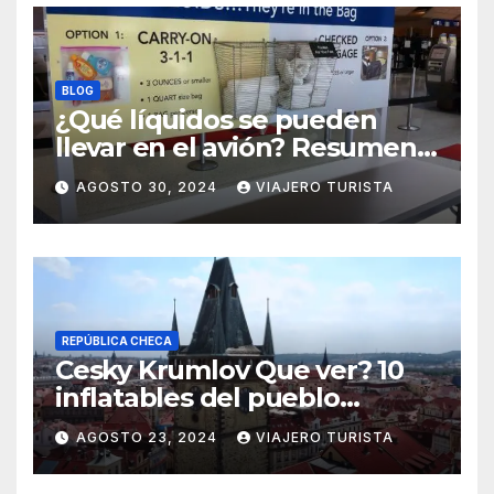
BLOG
¿Qué líquidos se pueden
llevar en el avión? Resumen
práctico y rápido
AGOSTO 30, 2024
VIAJERO TURISTA
REPÚBLICA CHECA
Cesky Krumlov Que ver? 10
inflatables del pueblo
medieval
AGOSTO 23, 2024
VIAJERO TURISTA