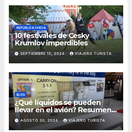
REPÚBLICA CHECA
10 festivales de Cesky
Krumlov imperdibles
SEPTIEMBRE 15, 2024
VIAJERO TURISTA
BLOG
¿Qué líquidos se pueden
llevar en el avión? Resumen
práctico y rápido
AGOSTO 30, 2024
VIAJERO TURISTA