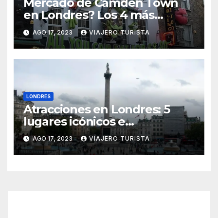
Mercado de Camden Town
en Londres? Los 4 más
importantes
AGO 17, 2023
VIAJERO TURISTA
LONDRES
Atracciones en Londres: 5
lugares icónicos e
imperdibles
AGO 17, 2023
VIAJERO TURISTA