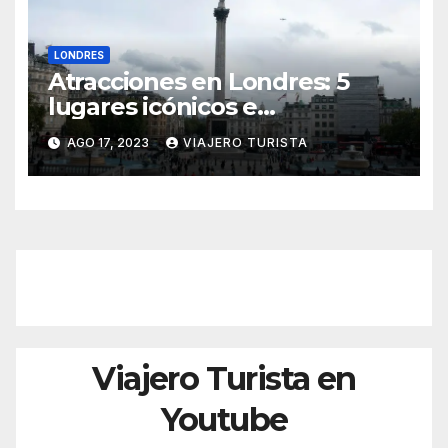
LONDRES
Atracciones en Londres: 5
lugares icónicos e
imperdibles
AGO 17, 2023
VIAJERO TURISTA
Viajero Turista en
Youtube