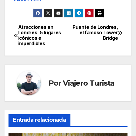
Atracciones en
Puente de Londres,
Navegación
Londres: 5 lugares
el famoso Tower
icónicos e
Bridge
de
imperdibles
entradas
Por
Viajero Turista
Entrada relacionada