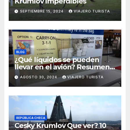
Krumlov imperdibles
SEPTIEMBRE 15, 2024
VIAJERO TURISTA
BLOG
¿Qué líquidos se pueden
llevar en el avión? Resumen
práctico y rápido
AGOSTO 30, 2024
VIAJERO TURISTA
REPÚBLICA CHECA
Cesky Krumlov Que ver? 10