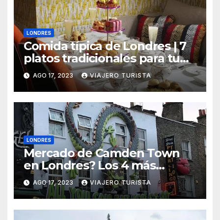
LONDRES
Comida típica de Londres | 7
platos tradicionales para tu
viaje
AGO 17, 2023
VIAJERO TURISTA
LONDRES
Mercado de Camden Town
en Londres? Los 4 más
importantes
AGO 17, 2023
VIAJERO TURISTA