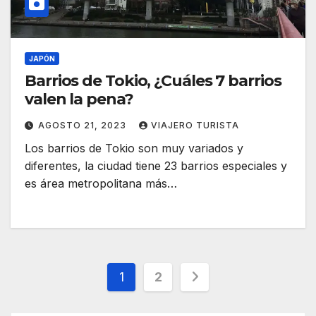
JAPÓN
Barrios de Tokio, ¿Cuáles 7 barrios
valen la pena?
AGOSTO 21, 2023
VIAJERO TURISTA
Los barrios de Tokio son muy variados y
diferentes, la ciudad tiene 23 barrios especiales y
es área metropolitana más…
Paginación
1
2
de