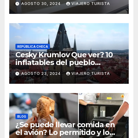
práctico y rápido
AGOSTO 30, 2024
VIAJERO TURISTA
REPÚBLICA CHECA
Cesky Krumlov Que ver? 10
inflatables del pueblo
medieval
AGOSTO 23, 2024
VIAJERO TURISTA
BLOG
¿Se puede llevar comida en
el avión? Lo permitido y lo