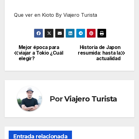
Que ver en Kioto By Viajero Turista
Mejor época para
Historia de Japon
Navegación
viajar a Tokio ¿Cuál
resumida: hasta la
elegir?
actualidad
de
entradas
Por
Viajero Turista
Entrada relacionada