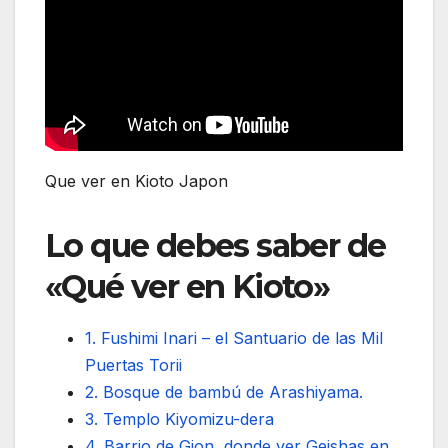
Que ver en Kioto Japon
Lo que debes saber de
«Qué ver en Kioto»
1. Fushimi Inari – el Santuario de las Mil
Puertas Torii
2. Bosque de bambú de Arashiyama.
3. Templo Kiyomizu-dera
4. Barrio de Gion, donde ver Geishas en