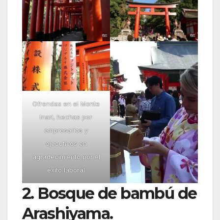
Ofrendas en el Monte
Inari, hechas por
empresarios y
ejecutivos en
agradecimiento por el
éxito laboral
2. Bosque de bambú de
Arashiyama.