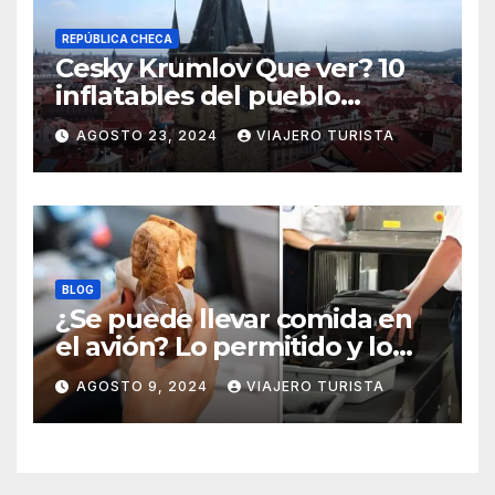
REPÚBLICA CHECA
Cesky Krumlov Que ver? 10
inflatables del pueblo
medieval
AGOSTO 23, 2024
VIAJERO TURISTA
BLOG
¿Se puede llevar comida en
el avión? Lo permitido y lo
prohido
AGOSTO 9, 2024
VIAJERO TURISTA