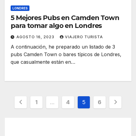
LONDRES
5 Mejores Pubs en Camden Town
para tomar algo en Londres
AGOSTO 16, 2023
VIAJERO TURISTA
A continuación, he preparado un listado de 3
pubs Camden Town o bares típicos de Londres,
que casualmente están en…
Paginación
1
…
4
5
6
de
entradas