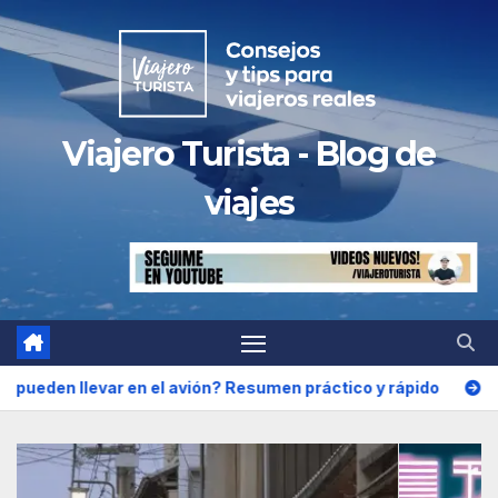
Saltar
al
contenido
Viajero Turista - Blog de
viajes
n el avión? Resumen práctico y rápido
Cesky Krumlov Que 